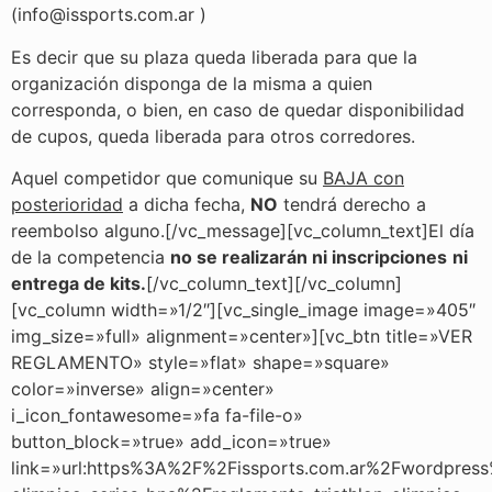
(info@issports.com.ar )
Es decir que su plaza queda liberada para que la
organización disponga de la misma a quien
corresponda, o bien, en caso de quedar disponibilidad
de cupos, queda liberada para otros corredores.
Aquel competidor que comunique su
BAJA con
posterioridad
a dicha fecha,
NO
tendrá derecho a
reembolso alguno.[/vc_message][vc_column_text]El día
de la competencia
no se realizarán ni inscripciones
ni
entrega de kits.
[/vc_column_text][/vc_column]
[vc_column width=»1/2″][vc_single_image image=»405″
img_size=»full» alignment=»center»][vc_btn title=»VER
REGLAMENTO» style=»flat» shape=»square»
color=»inverse» align=»center»
i_icon_fontawesome=»fa fa-file-o»
button_block=»true» add_icon=»true»
link=»url:https%3A%2F%2Fissports.com.ar%2Fwordpress%