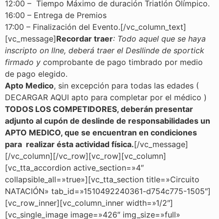
12:00 – Tiempo Máximo de duración Triatlón Olímpico.
16:00 – Entrega de Premios
17:00 – Finalización del Evento.[/vc_column_text]
[vc_message]
Recordar traer
: Todo aquel que se haya
inscripto on llne, deberá traer el Desllinde de sportick
firmado y c
omprobante de pago timbrado por medio
de pago elegido.
Apto Medico
, sin excepción para todas las edades (
DECARGAR AQUI apto para completar por el médico )
TODOS LOS COMPETIDORES, deberán presentar
adjunto al cupón de deslinde de responsabilidades un
APTO MEDICO, que se encuentran en condiciones
para realizar ésta actividad física.
[/vc_message]
[/vc_column][/vc_row][vc_row][vc_column]
[vc_tta_accordion active_section=»4″
collapsible_all=»true»][vc_tta_section title=»Circuito
NATACIÓN» tab_id=»1510492240361-d754c775-1505″]
[vc_row_inner][vc_column_inner width=»1/2″]
[vc_single_image image=»426″ img_size=»full»