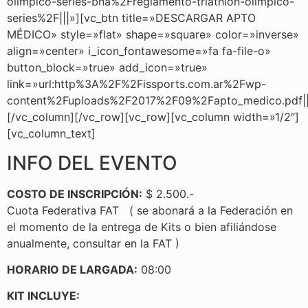
olimpico-series-bna%2Freglamento-triathlon-olimpico-
series%2F|||»][vc_btn title=»DESCARGAR APTO
MÉDICO» style=»flat» shape=»square» color=»inverse»
align=»center» i_icon_fontawesome=»fa fa-file-o»
button_block=»true» add_icon=»true»
link=»url:http%3A%2F%2Fissports.com.ar%2Fwp-
content%2Fuploads%2F2017%2F09%2Fapto_medico.pdf||t
[/vc_column][/vc_row][vc_row][vc_column width=»1/2″]
[vc_column_text]
INFO DEL EVENTO
COSTO DE INSCRIPCIÓN:
$ 2.500.-
Cuota Federativa FAT ( se abonará a la Federación en
el momento de la entrega de Kits o bien afiliándose
anualmente, consultar en la FAT )
HORARIO DE LARGADA:
08:00
KIT INCLUYE: