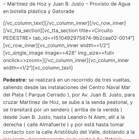
– Martinez de Hoz y Juan B. Justo – Provisto de Agua
en botella plástica y Gatorade
[/vc_column_text][/vc_column_inner][/vc_row_inner]
[/vc_tta_section][vc_tta_section title=»Circuito
PEDESTRE» tab_id=»1510492975874-9b2caa02-0014″]
[vc_row_inner][vc_column_inner width=»1/2″]
[vc_single_image image=»428″ img_size=»full»
onclick=»zoom»][/vc_column_inner][vc_column_inner
width=»1/2″][vc_column_text]
Pedestre:
se realizará en un recorrido de tres vueltas,
saliendo desde las instalaciones del Centro Naval Mar
del Plata ( Parque Cerrado ), por Av. Juan B. Justo, para
cruzar Martinez de Hoz, se sube a la senda peatonal, y
se transitará por un sendero ( arriba de la vereda )
desde Juan B. Justo, hasta Leandro N Alem, allí a la
derecha ( calle Almafuerte ) y por está hasta tomar
contacto con la calle Aristóbulo del Valle, doblando a la