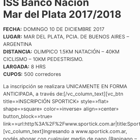
ISS Banco Nación
Mar del Plata 2017/2018
FECHA:
DOMINGO 10 DE DICIEMBRE 2017
LUGAR:
MAR DEL PLATA, PCIA. DE BUENOS AIRES –
ARGENTINA
DISTANCIA:
OLIMPICO 1.5KM NATACIÓN – 40KM
CICLISMO – 10KM PEDESTRISMO.
LARGADA:
8 HRS
CUPOS:
500 corredores
La inscripción se realizara UNICAMENTE EN FORMA
ANTICIPADA, a través de:[/vc_column_text][vc_btn
title=»INSCRIPCIÓN SPORTICK» style=»flat»
shape=»square» color=»inverse» align=»center»
button_block=»true»
link=»url:http%3A%2F%2Fwww.sportick.com.ar|title:Spor
[vc_column_text]Ingresando a www.sportick.com.ar,
podés abonar con cualquier medio de pago (Rapipago –