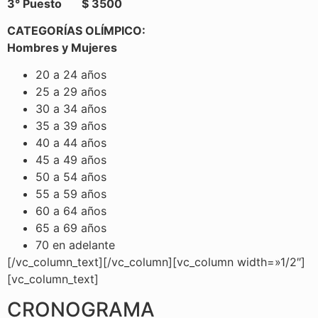
3° Puesto $ 3500
CATEGORÍAS OLÍMPICO:
Hombres y Mujeres
20 a 24 años
25 a 29 años
30 a 34 años
35 a 39 años
40 a 44 años
45 a 49 años
50 a 54 años
55 a 59 años
60 a 64 años
65 a 69 años
70 en adelante
[/vc_column_text][/vc_column][vc_column width=»1/2″]
[vc_column_text]
CRONOGRAMA